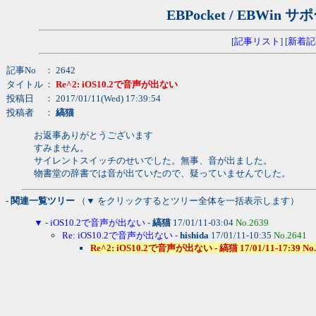
EBPocket / EBW
[
記事リスト
] [
新着記
記事No
： 2642
タイトル
：
Re^2: iOS10.2で音声が出ない
投稿日
： 2017/01/11(Wed) 17:39:54
投稿者
：
縞猫
お返事ありがとうございます
すみません。
サイレントスイッチのせいでした。無事、音が出ました。
物書堂の辞書では音が出ていたので、疑っていませんでした。
- 関連一覧ツリー
（▼ をクリックするとツリー全体を一括表示します）
▼
-
iOS10.2で音声が出ない
-
縞猫
17/01/11-03:04
No.2639
Re: iOS10.2で音声が出ない
-
hishida
17/01/11-10:35
No.2641
Re^2: iOS10.2で音声が出ない - 縞猫 17/01/11-17:39 No.