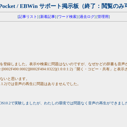
Pocket / EBWin サポート掲示板（終了：閲覧の
[
記事リスト
] [
新着記事
] [
ワード検索
] [
過去ログ
] [
管理用
]
iTunes経由で辞書を登録しました。表示や検索に問題はないのですが、なぜかどの辞書も
002F490:0002]]0002F494:0322](1:0:0:1:2)「開く・コピー
はないと思います。
OS7.1.2)では音声の再生に問題はありませんでした。
ne7plus iOS10.2で実験しましたが、わたしの環境では問題なく音声の再生ができまし