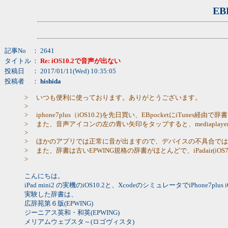
EB
記事No
： 2641
タイトル
：
Re: iOS10.2で音声が出ない
投稿日
： 2017/01/11(Wed) 10:35:05
投稿者
：
hishida
> いつも便利に使っております。ありがとうございます。
>
> iphone7plus（iOS10.2)を先日買い、EBpocketに
> また、音声アイコンの左の青い矢印をタップすると、mediaplayer:[0
>
> ほかのアプリでは正常に音が出ますので、デバイスの不具合で
> また、辞書は古いEPWING規格の辞書がほとんどで、iPadair(i
>
こんにちは。
iPad mini2 の実機のiOS10.2と、XcodeのシミュレータでiPho
実験した辞書は、
広辞苑第６版(EPWING)
ジーニアス英和・和英(EPWING)
メリアムウェブスタ～(ロゴヴィスタ)