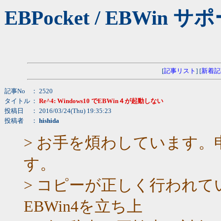
EBPocket / EBW
[
記事リスト
] [
新着記
記事No
： 2520
タイトル
：
Re^4: Windows10 でEBWin４が起動しない
投稿日
： 2016/03/24(Thu) 19:35:23
投稿者
：
hishida
> お手を煩わしています
す。
> コピーが正しく行われ
EBWin4を立ち上