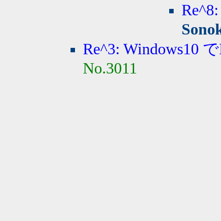
Re^8
Sono
Re^3: Windows10
No.3011