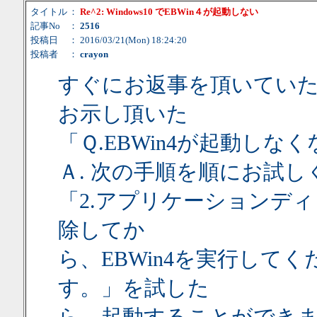
タイトル
：
Re^2: Windows10 でEBWin４が起動しない
記事No
：
2516
投稿日
： 2016/03/21(Mon) 18:24:20
投稿者
：
crayon
すぐにお返事を頂いてい
お示し頂いた
「Ｑ.EBWin4が起動しな
Ａ. 次の手順を順にお試
「2.アプリケーションデ
除してか
ら、EBWin4を実行して
す。」を試した