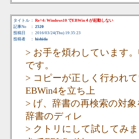
タイトル
：
Re^4: Windows10 でEBWin４が起動しない
記事No
：
2520
投稿日
： 2016/03/24(Thu) 19:35:23
投稿者
：
hishida
> お手を煩わしています
です。
> コピーが正しく行われ
EBWin4を立ち上
> げ、辞書の再検索の対
辞書のディレ
> クトリにして試してみ