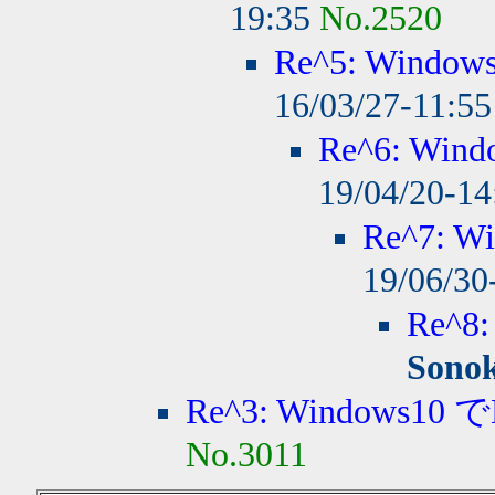
19:35
No.2520
Re^5: Windo
16/03/27-11:5
Re^6: Wi
19/04/20-1
Re^7: 
19/06/30
Re^8
Sono
Re^3: Windows10
No.3011