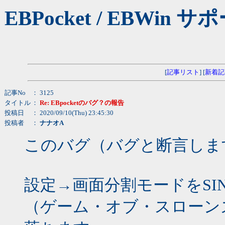
EBPocket / EBW
[
記事リスト
] [
新着記
記事No
： 3125
タイトル
：
Re: EBpocketのバグ？の報告
投稿日
： 2020/09/10(Thu) 23:45:30
投稿者
：
ナナオA
このバグ（バグと断言しま
設定→画面分割モードをSIN
（ゲーム・オブ・スローン