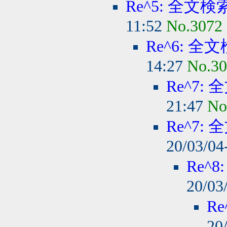
Re^5: 全
11:52
No.3072
Re^6: 
14:27
No.3
Re^7
21:47
No
Re^7
20/03/04
Re^
20/03
R
20