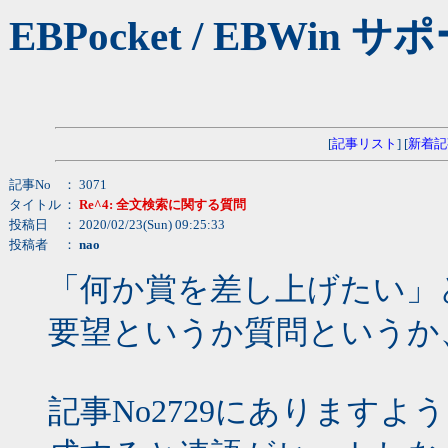
EBPocket / EBW
[
記事リスト
] [
新着記
記事No
： 3071
タイトル
：
Re^4: 全文検索に関する質問
投稿日
： 2020/02/23(Sun) 09:25:33
投稿者
：
nao
「何か賞を差し上げたい」
要望というか質問というか
記事No2729にあります