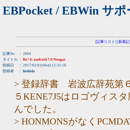
EBPocket / EBW
[
記事リスト
] [
新着記
記事No
： 2664
タイトル
：
Re^4: android 7.0 Nougat
投稿日
： 2017/02/01(Wed) 12:35:18
投稿者
：
hishida
> 登録辞書 岩波広辞苑第６
５KENE7J5はロゴヴィ
んでした。
> HONMONSがなくPCM