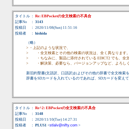
タイトル
：
Re: EBPocketの全文検索の不具合
記事No
：
3143
投稿日
： 2020/11/08(Sun) 11:51:16
投稿者
：
hishida
（略）
> ・上記のような状況で、
> ・全文検索とその他の検索の状況は、全く異なります
> ・ちなみに、製品に添付されている EDICT2 でも、
> ・解決策、必要なら、バージョンアップなど、よろし
新旧約聖書(文語訳、口語訳)およびその他の辞書で全文検索
辞書をSDカードを入れているのであれば、SDカードを変え
タイトル
：
Re^2: EBPocketの全文検索の不具合
記事No
：
3148
投稿日
： 2020/11/10(Tue) 14:27:31
投稿者
：
PLUS1
<
stlalv@nifty.com
>