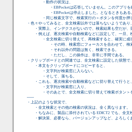
・動作の状況は、
・EBPocketは応答していません。このアプリを終
・EBPocketは停止しました。となるときもある。
・同じ検索文字で、検索実行の＞ボタンを何度か押して
・色々やってみると、全文検索以外では落ちないようであり
・実際上、インデクスがないので、検索結果も空だが、
・例えば、逐次検索や自動検索などに設定して、一旦、検
・全文検索に切り替えて、再検索すると、確実に成
・その時、検索窓にフォーカスを合わせて、検索ボタ
・それ以外の問題は無く、検索できる。
・ただし、この操作は、非常に手間である。
・クリップボードとの関連では、全文検索に設定した状態で
・本文をクリップボードにコピーすると、
・文字列が検索窓に入らない。
・そして、落ちる。
・これも、逐次検索や自動検索などに切り替えて行うと
・文字列が検索窓に入り、
・そのあとで、全文検索に切り替えて検索ボタン＞を
------
・上記のような状況で、
・全文検索とその他の検索の状況は、全く異なります。
・ちなみに、製品に添付されている EDICT2 でも、全
・解決策、必要なら、バージョンアップなど、よろしく