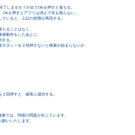
了しますか？が出てOKを押すと落ちる。
OKを押すとアプリは消えて何も残らない。
いると、上記の状態が再現する。
、
落ちることはなく、
索動作をしたあとに、
功する。
ン＞を２回押さないと検索が始まらないが、
、
、
２回押すと、確実に成功する。
文検索では、同様の問題が生じています。
お願いいたします。