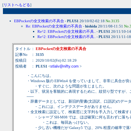
[
リストへもどる
]
EBPocketの全文検索の不具合
-
PLUS1
20/10/02-02:18
No.3135
Re: EBPocketの全文検索の不具合
-
hishida
20/11/08-11:51
No.
Re^2: EBPocketの全文検索の不具..
-
PLUS1
20/11/10-1
Re^2: EBPocketの全文検索の不具..
-
PLUS1
20/11/11-1
タイトル
：
EBPocketの全文検索の不具合
記事No
：
3135
投稿日
： 2020/10/02(Fri) 02:18:29
投稿者
：
PLUS1
<
stlalv@nifty.com
>
・こんにちは。
・Windows 版の EBWin4 を使っていまして、非常に具合が良い
・すぐに、次のような問題が生じました。
・以下、状況を客観的に表現するために、紋切り型ですが、
------
・辞書データとしては、新旧約聖書(文語訳、口語訳)のデー
・これには、インデクスデータがありません。
・全文検索に設定して、検索窓に文字列を手入力して検索す
・シャープ SH-M08 では、ほぼ確実に何も言わずに落ち
・これは、毎回あっけない。
・少し古い機種だが Galaxy5 では、20% 程度の確率で