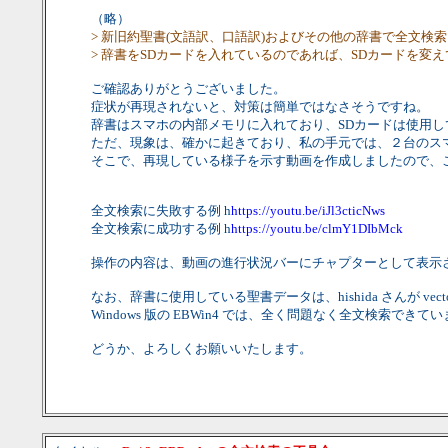
（略）
> 新旧約聖書(文語訳、口語訳)およびその他の辞書で全文
> 辞書をSDカードを入れているのであれば、SDカードを変
ご確認ありがとうございました。
症状が再現されないと、対策は簡単ではなさそうですね。
辞書はスマホの内部メモリに入れており、SDカードは使用し
ただ、現象は、確かに起きており、私の手元では、２台のス
そこで、再現している様子を示す動画を作成しましたので、
全文検索に失敗する例 h
https://youtu.be/iJl3cticNws
全文検索に成功する例 h
https://youtu.be/clmY1DIbMck
操作の内容は、動画の進行状況バーにチャプターとして表示
なお、辞書に使用している聖書データは、hishida さんが 
Windows 版の EBWin4 では、全く問題なく全文検索
どうか、よろしくお願いいたします。