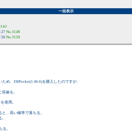
一括表示
3143
4:27
No.3148
8:56
No.3150
ため、EBPocket(1.46.6)を購入したのですが、
ご容赦を。
タを使用。
ると、高い確率で落ちる。
る。
落ちる。