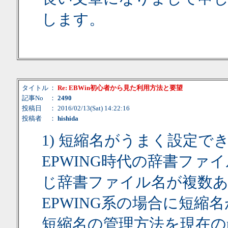
します。
タイトル
：
Re: EBWin初心者から見た利用方法と要望
記事No
：
2490
投稿日
： 2016/02/13(Sat) 14:22:16
投稿者
：
hishida
1) 短縮名がうまく設定で
EPWING時代の辞書ファ
じ辞書ファイル名が複数あるケ
EPWING系の場合に短縮
短縮名の管理方法を現在のpro