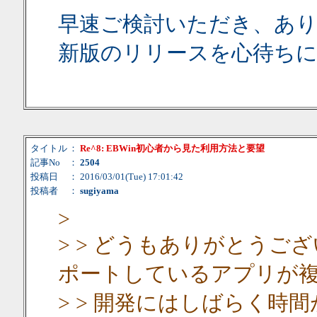
早速ご検討いただき、あ
新版のリリースを心待ち
タイトル
：
Re^8: EBWin初心者から見た利用方法と要望
記事No
：
2504
投稿日
： 2016/03/01(Tue) 17:01:42
投稿者
：
sugiyama
>
> > どうもありがとうござ
ポートしているアプリが
> > 開発にはしばらく時