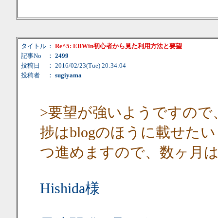
タイトル
：
Re^5: EBWin初心者から見た利用方法と要望
記事No
：
2499
投稿日
： 2016/02/23(Tue) 20:34:04
投稿者
：
sugiyama
>要望が強いようですので
捗はblogのほうに載せた
つ進めますので、数ヶ月
Hishida様