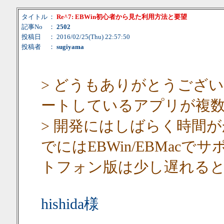
タイトル
：
Re^7: EBWin初心者から見た利用方法と要望
記事No
：
2502
投稿日
： 2016/02/25(Thu) 22:57:50
投稿者
：
sugiyama
> どうもありがとうございま
ートしているアプリが複
> 開発にはしばらく時間
でにはEBWin/EBMac
トフォン版は少し遅れる
hishida様