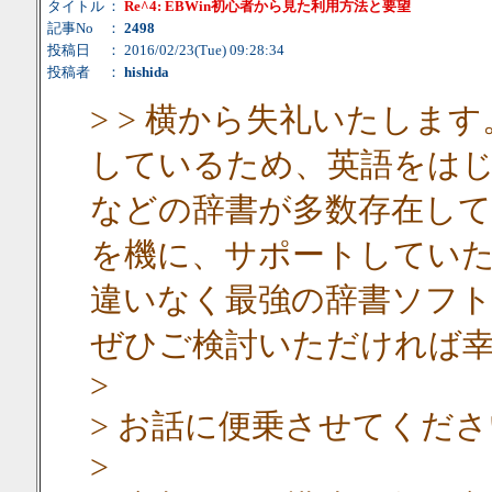
タイトル
：
Re^4: EBWin初心者から見た利用方法と要望
記事No
：
2498
投稿日
： 2016/02/23(Tue) 09:28:34
投稿者
：
hishida
> > 横から失礼いたします
しているため、英語をは
などの辞書が多数存在し
を機に、サポートしていた
違いなく最強の辞書ソフ
ぜひご検討いただければ
>
> お話に便乗させてくだ
>