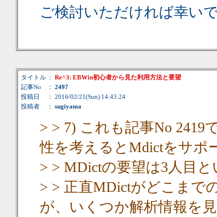
ご検討いただければ幸い
タイトル
：
Re^3: EBWin初心者から見た利用方法と要望
記事No
：
2497
投稿日
： 2016/02/21(Sun) 14:43:24
投稿者
：
sugiyama
> > 7) これも記事No 
性を考えるとMdictをサポ
> > MDictの要望は3人
> > 正直MDictがどこ
が、いくつか解析情報を見