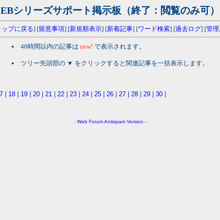
EBシリーズサポート掲示板（終了：閲覧のみ可）
トップに戻る
] [
留意事項
] [
新規順表示
] [
新着記事
] [
ワード検索
] [
過去ログ
] [
管理
48時間以内の記事は
new!
で表示されます。
ツリー先頭部の ▼ をクリックすると関連記事を一括表示します。
7
|
18
|
19
|
20
|
21
|
22
|
23
|
24
|
25
|
26
|
27
|
28
|
29
|
30
|
-
Web Forum
Antispam Version
-