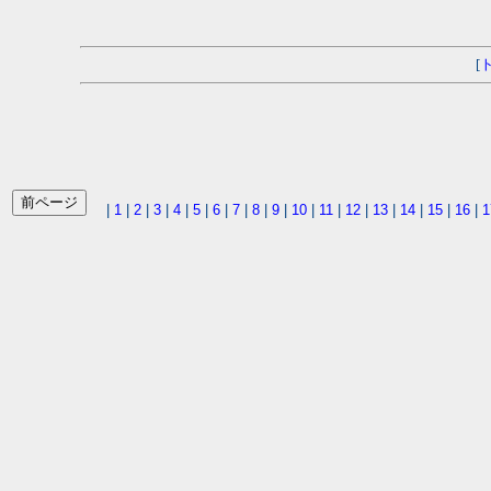
[
|
1
|
2
|
3
|
4
|
5
|
6
|
7
|
8
|
9
|
10
|
11
|
12
|
13
|
14
|
15
|
16
|
1