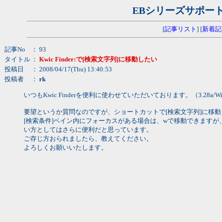
EBシリーズサポー
[
記事リスト
] [
新着記
記事No
： 93
タイトル
：
Kwic Finder:で[検索文字列]に移動したい
投稿日
： 2008/04/17(Thu) 13:40:53
投稿者
：
rk
いつもKwic Finderを便利に使わせていただいております。（3.28a/Wind
要望というか質問なのですが、ショートカットで[検索文字列]に移
[検索条件]ペイン内にフォーカスがある場合は、wで移動できますが
い方としてはさらに便利だと思っています。
ご存じ方おられましたら、教えてください。
よろしくお願いいたします。