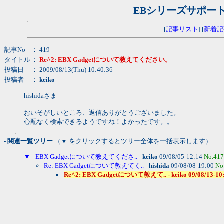
EBシリーズサポー
[
記事リスト
] [
新着記
記事No
： 419
タイトル
：
Re^2: EBX Gadgetについて教えてください。
投稿日
： 2009/08/13(Thu) 10:40:36
投稿者
：
keiko
hishidaさま
おいそがしいところ、返信ありがとうございました。
心配なく検索できるようですね！よかったです。。
- 関連一覧ツリー
（▼ をクリックするとツリー全体を一括表示します）
▼
-
EBX Gadgetについて教えてくださ..
-
keiko
09/08/05-12:14
No.417
Re: EBX Gadgetについて教えてく..
-
hishida
09/08/08-19:00
No
Re^2: EBX Gadgetについて教えて.. - keiko 09/08/13-10: