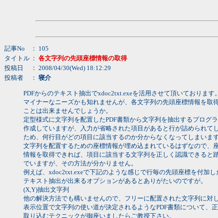
記事No
： 105
タイトル
：
各文字列の先頭座標情報の取得
投稿日
： 2008/04/30(Wed) 18:12:29
投稿者
：
寝介
PDFからのテキスト抽出でxdoc2txt.exeを活用させて頂いております
マイナーなニーズかも知れませんが、各文字列の先頭座標情報を取
ことは出来ませんでしょうか。
定型様式に文字列を配置したPDF書類から文字列を抽出するプログ
作成していますが、入力が省略された項目があると行が詰められて
ため、何行目がどの項目に該当するのか分からなくなってしまいま
文字列を配置するための座標情報が埋め込まれているはずなので、
情報を取得できれば、項目に該当する文字列を正しく認識できると
でいますが、その方法が分かりません。
例えば、xdoc2txt.exeで下記のような感じで行毎の先頭座標を付加し
テキスト抽出が出来るオプションがあるとありがたいのですが。
(X,Y)抽出文字列
他の解決方法でも構いませんので、フリーに配置された文字列に対
表示位置で文字列の使い道が決定されるようなPDF書類について、
取り込むテクニックが御座いましたらご教授下さい。