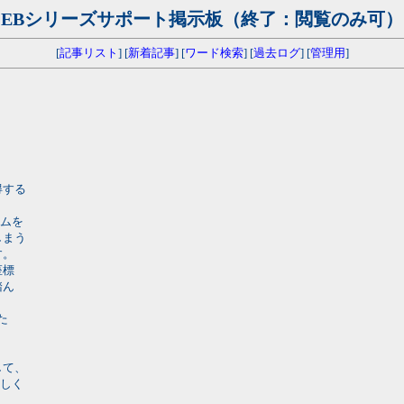
EBシリーズサポート掲示板（終了：閲覧のみ可）
[
記事リスト
] [
新着記事
] [
ワード検索
] [
過去ログ
] [
管理用
]
。
得する
ラムを
しまう
す。
座標
踏ん
た
して、
正しく