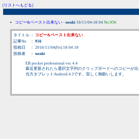
[
リストへもどる
]
コピー&ペースト出来ない
-
nonki
16/11/04-18:04
No.956
タイトル
：
コピー&ペースト出来ない
記事No
：
956
投稿日
： 2016/11/04(Fri) 18:04:18
投稿者
：
nonki
EB pocket professional ver. 4.4
最近更新されたら選択文字列のクリップボードへのコピーが出
当方タブレットAndroid 4.3です。宣しく御願いします。