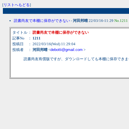
[
リストへもどる
]
読書尚友で本棚に保存ができない
-
河田邦晴
22/03/16-11:29
No.1211
タイトル
：
読書尚友で本棚に保存ができない
記事No
：
1211
投稿日
： 2022/03/16(Wed) 11:29:04
投稿者
：
河田邦晴
<
debotti@gmail.com
>
読書尚友有償版ですが、ダウンロードしても本棚に保存できません。Ch