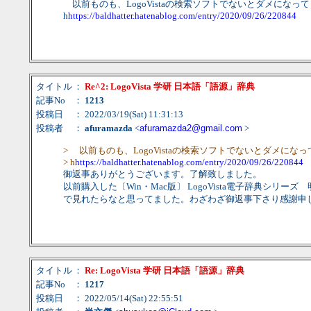
以前ものも、LogoVistaの検索ソフトでないとダメにな
h
https://baldhatter.hatenablog.com/entry/2020/09/26/220844
タイトル
：
Re^2: LogoVista 学研 日本語「語源」辞典
記事No
：
1213
投稿日
： 2022/03/19(Sat) 11:31:13
投稿者
：
afuramazda
<
afuramazda2@gmail.com
>
> 以前ものも、LogoVistaの検索ソフトでないとダメに
> h
https://baldhatter.hatenablog.com/entry/2020/09/26/220844
御返事ありがとうございます。了解致しました。
以前購入した〔Win・Mac版〕 LogoVista電子辞典シ
で見れたらなと思ってました。わざわざ御返事下さり感謝申
タイトル
：
Re: LogoVista 学研 日本語「語源」辞典
記事No
：
1217
投稿日
： 2022/05/14(Sat) 22:55:51