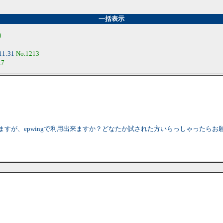
一括表示
0
11:31
No.1213
17
ますが、epwingで利用出来ますか？どなたか試された方いらっしゃったらお