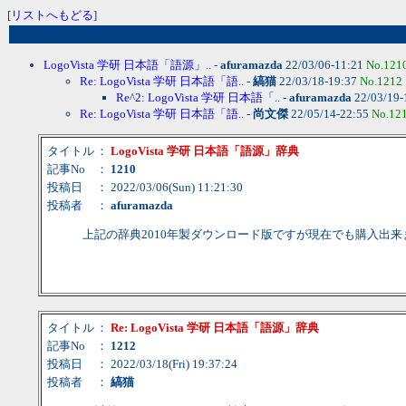
[
リストへもどる
]
LogoVista 学研 日本語「語源」..
-
afuramazda
22/03/06-11:21
No.121
Re: LogoVista 学研 日本語「語..
-
縞猫
22/03/18-19:37
No.1212
Re^2: LogoVista 学研 日本語「..
-
afuramazda
22/03/19-
Re: LogoVista 学研 日本語「語..
-
尚文傑
22/05/14-22:55
No.12
タイトル
：
LogoVista 学研 日本語「語源」辞典
記事No
：
1210
投稿日
： 2022/03/06(Sun) 11:21:30
投稿者
：
afuramazda
上記の辞典2010年製ダウンロード版ですが現在でも購入出来
タイトル
：
Re: LogoVista 学研 日本語「語源」辞典
記事No
：
1212
投稿日
： 2022/03/18(Fri) 19:37:24
投稿者
：
縞猫