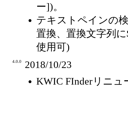
ー])。
テキストペインの検
置換、置換文字列に$
使用可)
4.0.0
2018/10/23
KWIC FInder