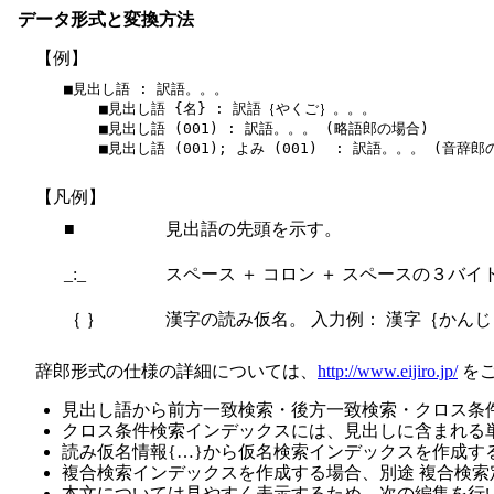
データ形式と変換方法
【例】
■見出し語 : 訳語。。。

    ■見出し語 {名} : 訳語｛やくご｝。。。

    ■見出し語 (001) : 訳語。。。 (略語郎の場合)

    ■見出し語 (001); よみ (001)  : 訳語。。。 (音辞郎の
【凡例】
■
見出語の先頭を示す。
_:_
スペース ＋ コロン ＋ スペースの３バ
｛ ｝
漢字の読み仮名。 入力例： 漢字｛かんじ
辞郎形式の仕様の詳細については、
http://www.eijiro.jp/
をご
見出し語から前方一致検索・後方一致検索・クロス条
クロス条件検索インデックスには、見出しに含まれる単
読み仮名情報{…}から仮名検索インデックスを作成す
複合検索インデックスを作成する場合、別途 複合検索定義ファ
本文については見やすく表示するため、次の編集を行