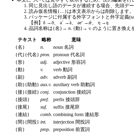
同じ見出し語のデータが連続する場合、先頭デー
読み仮名情報{…}は本文表示からは削除します。
パッケージに付属する外字フォントと外字定義(sample/
【例】δ →ð、 a` →à、 ae' →ǽ、 η →ŋ
品詞名称は{名}→
n.
{動}→
v.
のように置き換え
テキスト
略称
意味
{名}
n.
noun 名詞
{代}{代名}
pron.
pronoun 代名詞
{形}
adj.
adjective 形容詞
{動}
v.
verb 動詞
{副}
adv.
adverb 副詞
{助}{助動}
aux.v.
auxiliary verb 助動詞
{接}{接続}
conj.
conjunction 接続詞
{接頭}
pref.
prefix 接頭辞
{接尾}
suf.
suffix 接尾辞
{連結}
comb.
combining form 連結形
{間}{間投}
int.
interjection 間投詞
{前}
prep.
preposition 前置詞