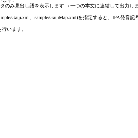
タのみ見出し語を表示します （一つの本文に連結して出力し
Gaiji.xml、sample/GaijiMap.xml)を指定すると、I
を行います。